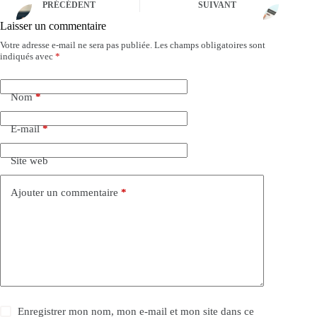
PRÉCÉDENT
SUIVANT
Laisser un commentaire
Votre adresse e-mail ne sera pas publiée.
Les champs obligatoires sont
A
indiqués avec
*
l
t
e
Nom
*
r
n
a
E-mail
*
t
i
Site web
v
e
:
Ajouter un commentaire
*
Enregistrer mon nom, mon e-mail et mon site dans ce