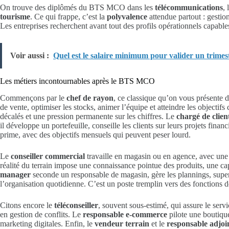
On trouve des diplômés du BTS MCO dans les
télécommunications
, 
tourisme
. Ce qui frappe, c’est la
polyvalence
attendue partout : gestio
Les entreprises recherchent avant tout des profils opérationnels capables
Voir aussi :
Quel est le salaire minimum pour valider un trimest
Les métiers incontournables après le BTS MCO
Commençons par le
chef de rayon
, ce classique qu’on vous présente 
de vente, optimiser les stocks, animer l’équipe et atteindre les objecti
décalés et une pression permanente sur les chiffres. Le
chargé de clien
il développe un portefeuille, conseille les clients sur leurs projets fina
prime, avec des objectifs mensuels qui peuvent peser lourd.
Le
conseiller commercial
travaille en magasin ou en agence, avec une 
réalité du terrain impose une connaissance pointue des produits, une cap
manager
seconde un responsable de magasin, gère les plannings, super
l’organisation quotidienne. C’est un poste tremplin vers des fonctions d
Citons encore le
téléconseiller
, souvent sous-estimé, qui assure le serv
en gestion de conflits. Le
responsable e-commerce
pilote une boutique
marketing digitales. Enfin, le
vendeur terrain
et le
responsable adjoi