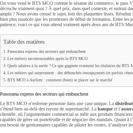
On vous vend le BTS MCO comme le sésame du commerce, le pass VIP v
décroche vraiment quoi ? À quel prix, dans quel contexte, et surtout d
amphi ? Nous avons creusé le sujet, loin des plaquettes lisses. Résultat :
bien plus nuancée que les promesses de début de formation. Entre les 
patience, voici ce qui vous attend vraiment après deux ans de BTS M
Table des matières
Panorama express des secteurs qui embauchent
Les métiers incontournables après le BTS MCO
Quels salaires à la sortie ? Ce que gagnent vraiment les titulaires du BT
Les métiers qui surprennent : des débouchés insoupçonnés (et parfois rému
BTS MCO à Aurlom : comment (bien) se placer sur le marché
Panorama express des secteurs qui embauchent
Le BTS MCO n’enferme personne dans une case unique. La
distribut
s’étend bien au-delà des rayons de supermarché. La
banque
et l’
assur
clientèle, où l’argumentaire commercial se mêle aux produits financiers
capables de gérer un portefeuille et de négocier des mandats. Quant à l’
ont besoin de gestionnaires capables de piloter les ventes, d’analyser le