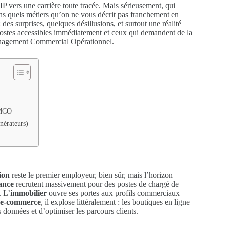
ers une carrière toute tracée. Mais sérieusement, qui
ans quels métiers qu’on ne vous décrit pas franchement en
 des surprises, quelques désillusions, et surtout une réalité
postes accessibles immédiatement et ceux qui demandent de la
anagement Commercial Opérationnel.
S MCO
nérateurs)
ion
reste le premier employeur, bien sûr, mais l’horizon
ance
recrutent massivement pour des postes de chargé de
. L’
immobilier
ouvre ses portes aux profils commerciaux
e-commerce
, il explose littéralement : les boutiques en ligne
s données et d’optimiser les parcours clients.