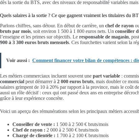
dès la sortie du BTS, avec des niveaux de responsabilité variables mais 
Quels salaires à la sortie ? Ce que gagnent vraiment les titulaires du
Parlons chiffres, sans détour. En début de carrière, un
chef de rayon
o
bruts par mois
, soit environ 1 500 à 1 800 euros nets. Un
conseiller 
l’enseigne et les primes sur objectifs. Le
responsable de magasin
, pos
900 à 3 300 euros bruts mensuels
. Ces fourchettes varient selon la régi
Voir aussi :
Comment financer votre bilan de compétences : dispo
Les métiers commerciaux incluent souvent une
part variable
: commiss
commercial
peut démarrer à
2 000 euros bruts
, mais doubler ce monta
salaires grimpent de 10 à 20% par rapport à la province, mais le coût d
aussi un rôle décisif : ceux qui ont passé deux ans en entreprise décro
grâce à leur expérience concrète.
Voici un aperçu des rémunérations selon les principaux métiers access
Conseiller de vente :
1 500 à 2 500 € bruts/mois
Chef de rayon :
2 000 à 2 500 € bruts/mois
Chargé de clientèle :
1 700 à 2 100 € bruts/mois