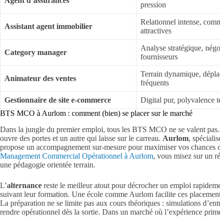
Agent d’assurances
pression
Relationnel intense, com
Assistant agent immobilier
attractives
Analyse stratégique, négo
Category manager
fournisseurs
Terrain dynamique, dépl
Animateur des ventes
fréquents
Gestionnaire de site e-commerce
Digital pur, polyvalence 
BTS MCO à Aurlom : comment (bien) se placer sur le marché
Dans la jungle du premier emploi, tous les BTS MCO ne se valent pas. L
ouvre des portes et un autre qui laisse sur le carreau.
Aurlom
, spéciali
propose un accompagnement sur-mesure pour maximiser vos chances d’
Management Commercial Opérationnel à Aurlom
, vous misez sur un ré
une pédagogie orientée terrain.
L’
alternance
reste le meilleur atout pour décrocher un emploi rapidemen
suivant leur formation. Une école comme Aurlom facilite ces placements 
La préparation ne se limite pas aux cours théoriques : simulations d’entr
rendre opérationnel dès la sortie. Dans un marché où l’expérience pri