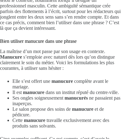
selon le contexte, notamment lorsqu’il désigne un
professionnel masculin. Cette ambiguïté sémantique crée
parfois des flottements à l’écrit, surtout pour les rédacteurs qui
jonglent entre les deux sens sans s’en rendre compte. Et dans
ce cas précis, comment bien l’utiliser dans une phrase ? C’est
là que ça devient intéressant.
Bien utiliser manucure dans une phrase
La maîtrise d’un mot passe par son usage en contexte.
Manucure
s’emploie avec naturel dès lors qu’on distingue
clairement le soin du métier. Voici les formulations les plus
courantes, à utiliser sans hésiter :
Elle s’est offert une
manucure
complète avant le
mariage.
Il est
manucure
dans un institut réputé du centre-ville.
Ses ongles soigneusement
manucurés
ne passaient pas
inaperçus.
Le salon propose des soins de
manucure
et de
pédicure.
Cette
manucure
travaille exclusivement avec des
produits sans solvants.
Cinq exemples suffisent. Ce qui compte, c’est d’avoir le