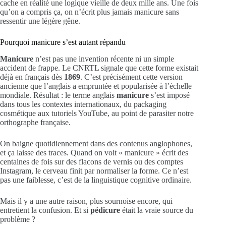
cache en réalité une logique vieille de deux mille ans. Une fois
qu’on a compris ça, on n’écrit plus jamais manicure sans
ressentir une légère gêne.
Pourquoi manicure s’est autant répandu
Manicure
n’est pas une invention récente ni un simple
accident de frappe. Le CNRTL signale que cette forme existait
déjà en français dès
1869
. C’est précisément cette version
ancienne que l’anglais a empruntée et popularisée à l’échelle
mondiale. Résultat : le terme anglais
manicure
s’est imposé
dans tous les contextes internationaux, du packaging
cosmétique aux tutoriels YouTube, au point de parasiter notre
orthographe française.
On baigne quotidiennement dans des contenus anglophones,
et ça laisse des traces. Quand on voit « manicure » écrit des
centaines de fois sur des flacons de vernis ou des comptes
Instagram, le cerveau finit par normaliser la forme. Ce n’est
pas une faiblesse, c’est de la linguistique cognitive ordinaire.
Mais il y a une autre raison, plus sournoise encore, qui
entretient la confusion. Et si
pédicure
était la vraie source du
problème ?