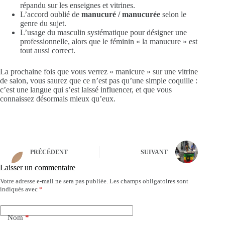
répandu sur les enseignes et vitrines.
L’accord oublié de
manucuré / manucurée
selon le
genre du sujet.
L’usage du masculin systématique pour désigner une
professionnelle, alors que le féminin « la manucure » est
tout aussi correct.
La prochaine fois que vous verrez « manicure » sur une vitrine
de salon, vous saurez que ce n’est pas qu’une simple coquille :
c’est une langue qui s’est laissé influencer, et que vous
connaissez désormais mieux qu’eux.
PRÉCÉDENT
SUIVANT
Laisser un commentaire
Votre adresse e-mail ne sera pas publiée.
Les champs obligatoires sont
A
indiqués avec
*
l
t
e
Nom
*
r