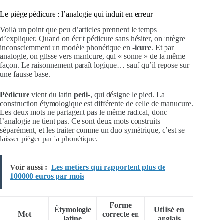
Le piège pédicure : l’analogie qui induit en erreur
Voilà un point que peu d’articles prennent le temps
d’expliquer. Quand on écrit pédicure sans hésiter, on intègre
inconsciemment un modèle phonétique en
-icure
. Et par
analogie, on glisse vers manicure, qui « sonne » de la même
façon. Le raisonnement paraît logique… sauf qu’il repose sur
une fausse base.
Pédicure
vient du latin
pedi-
, qui désigne le pied. La
construction étymologique est différente de celle de manucure.
Les deux mots ne partagent pas le même radical, donc
l’analogie ne tient pas. Ce sont deux mots construits
séparément, et les traiter comme un duo symétrique, c’est se
laisser piéger par la phonétique.
Voir aussi :
Les métiers qui rapportent plus de
100000 euros par mois
Forme
Étymologie
Utilisé en
Mot
correcte en
latine
anglais