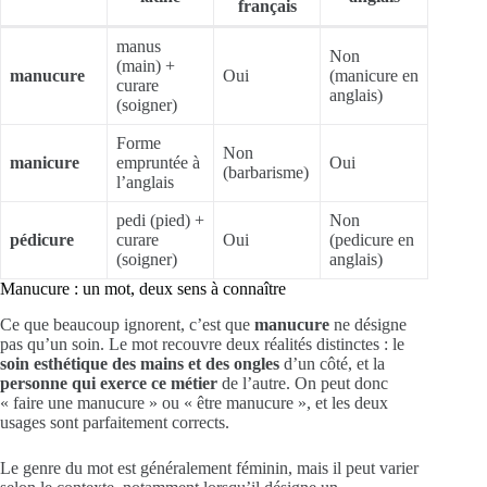
français
manus
Non
(main) +
manucure
Oui
(manicure en
curare
anglais)
(soigner)
Forme
Non
manicure
empruntée à
Oui
(barbarisme)
l’anglais
pedi (pied) +
Non
pédicure
curare
Oui
(pedicure en
(soigner)
anglais)
Manucure : un mot, deux sens à connaître
Ce que beaucoup ignorent, c’est que
manucure
ne désigne
pas qu’un soin. Le mot recouvre deux réalités distinctes : le
soin esthétique des mains et des ongles
d’un côté, et la
personne qui exerce ce métier
de l’autre. On peut donc
« faire une manucure » ou « être manucure », et les deux
usages sont parfaitement corrects.
Le genre du mot est généralement féminin, mais il peut varier