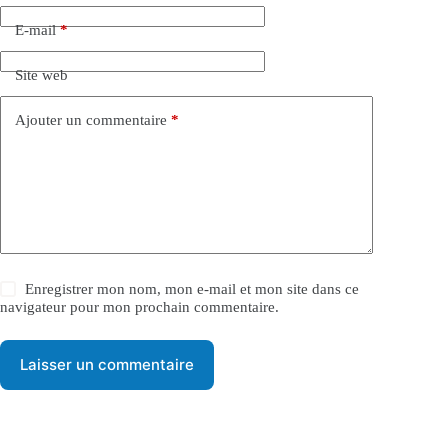
n
a
E-mail
*
t
i
Site web
v
e
:
Ajouter un commentaire
*
Enregistrer mon nom, mon e-mail et mon site dans ce
navigateur pour mon prochain commentaire.
Laisser un commentaire