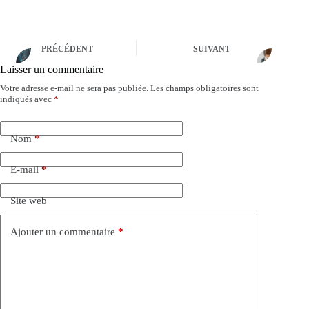
PRÉCÉDENT
SUIVANT
Laisser un commentaire
Votre adresse e-mail ne sera pas publiée.
Les champs obligatoires sont
A
indiqués avec
*
l
t
e
Nom
*
r
n
a
E-mail
*
t
i
Site web
v
e
:
Ajouter un commentaire
*