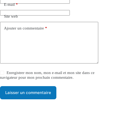
a
E-mail
*
t
i
Site web
v
e
:
Ajouter un commentaire
*
Enregistrer mon nom, mon e-mail et mon site dans ce
navigateur pour mon prochain commentaire.
Laisser un commentaire