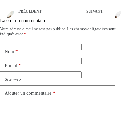
PRÉCÉDENT
SUIVANT
Laisser un commentaire
Votre adresse e-mail ne sera pas publiée.
Les champs obligatoires sont
A
indiqués avec
*
l
t
e
Nom
*
r
n
a
E-mail
*
t
i
Site web
v
e
:
Ajouter un commentaire
*